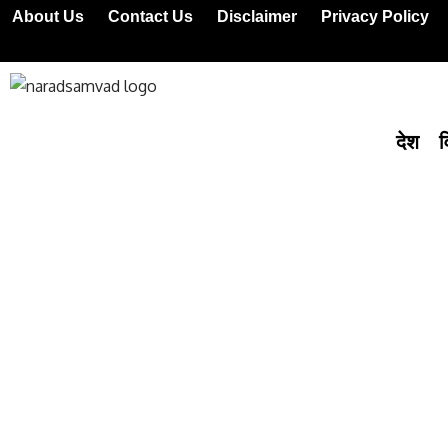
About Us
Contact Us
Disclaimer
Privacy Policy
देश
व