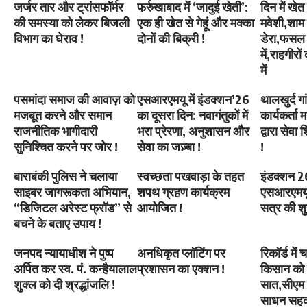
जर्जर तार और ट्रांसफॉर्मर
फर्रुखाबाद में ‘जादुई खेती’:
दिन में खेत
की समस्या को लेकर बिजली
एक ही खेत से गेहूं और मक्का
मवेशी,शाम
विभाग का घेराव !
दोनों की बिक्री !
डेरा,फसल 
में,राहगीर
में
पसमांदा समाज की आवाज़ को
एसआरएमयू में इंडक्शन’26
थालखुर्द गा
मजबूत करने और समान
का दूसरा दिन: नवागंतुकों में
कार्यकर्ता
राजनीतिक भागीदारी
भरा प्रेरणा, अनुशासन और
द्वारा सेव
सुनिश्चित करने पर जोर !
सेवा का जज़्बा !
!
बाराबंकी पुलिस ने चलाया
स्वच्छता पखवाड़ा के तहत
इंडक्शन 2
साइबर जागरूकता अभियान,
शपथ ग्रहण कार्यक्रम
एसआरएमयू म
“डिजिटल अरेस्ट फ्रॉड” से
आयोजित !
सत्र की श
बचने के बताए उपाय !
जनपद न्यायाधीश ने पुष्प
अनधिकृत प्लॉटिंग पर
रिकॉर्ड में 
अर्पित कर स्व. पं. कन्हैयालाल
प्रशासन का एक्शन !
किसान को 
शुक्ल को दी श्रद्धांजलि !
सात,सीएम प
साधन सहक