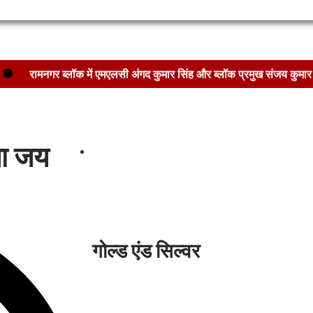
रामनगर ब्लॉक में एमएलसी अंगद कुमार सिंह और ब्लॉक प्रमुख संजय कुमार 
जर्जर तार और ट्रांसफॉर्मर की समस्या को लेकर बिजली विभाग का घेराव !
ुट्टा मवेशी,शाम ढलते ही सड़क पर डेरा,फसल भी खतरे में,राहगीरों की जान भी जोखिम
जा जय
गोल्ड एंड सिल्वर