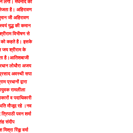
ढ़ने लगी। मेघनाद की
भेजता है। अहिरावण
नुमान जी अहिरावण
्वयं युद्ध की कमान
 श्रीराम विभीषण से
े को कहते है। इसके
न जय श्रीराम के
जाता है।आतिशबाजी
 प्रधान लोधौरा अजय
 प्रसाद अवस्थी सपा
प्रधानों द्वारा
 नवयुवक रामलीला
ाकारों व पदाधिकारी
्थिति मौजूद रहे ।नव
त्रिपाठी पवन शर्मा
सिंह संदीप
 मिश्रा रिंकू वर्मा