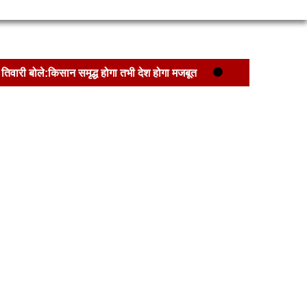
तिवारी बोले:किसान समृद्ध होगा तभी देश होगा मजबूत
फर्रुखाबाद में ‘जादुई खेती’: एक ही खेत से गेहूं और
 में