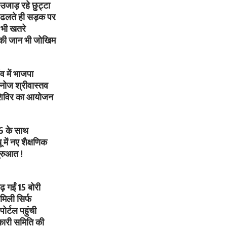
 उजाड़ रहे छुट्टा
 ढलते ही सड़क पर
भी खतरे
ों की जान भी जोखिम
ंव में भाजपा
 मनोज श्रीवास्तव
ा शिविर का आयोजन
6 के साथ
ें नए शैक्षणिक
ुरुआत !
चढ़ गईं 15 बोरी
मिली सिर्फ
ोर्टल पहुंची
ारी समिति की