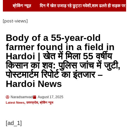
ब्रेकिंग न्यूज़
दिन में खेत उजाड़ रहे छुट्टा मवेशी,शाम ढलते ही सड़क पर
डेरा,फसल भी खतरे में,राहगीरों की जान भी जोखिम में
[post-views]
पसमांदा समाज की आवाज़ को मजबूत करने और समान
Body of a 55-year-old
राजनीतिक भागीदारी सुनिश्चित करने पर जोर !
farmer found in a field in
एसआरएमयू में इंडक्शन’26 का दूसरा दिन: नवागंतुकों में
Hardoi | खेत में मिला 55 वर्षीय
किसान का शव: पुलिस जांच में जुटी,
भरा प्रेरणा, अनुशासन और सेवा का जज़्बा !
पोस्टमार्टम रिपोर्ट का इंतजार –
थालखुर्द गांव में भाजपा कार्यकर्ता मनोज श्रीवास्तव द्वारा
Hardoi News
सेवा शिविर का आयोजन !
बाराबंकी पुलिस ने चलाया
Naradsamvad
August 17, 2025
साइबर जागरूकता अभियान, “डिजिटल अरेस्ट फ्रॉड” से
Latest News
,
उत्तरप्रदेश
,
ब्रेकिंग न्यूज
बचने के बताए उपाय !
स्वच्छता पखवाड़ा के तहत
शपथ ग्रहण कार्यक्रम आयोजित !
[ad_1]