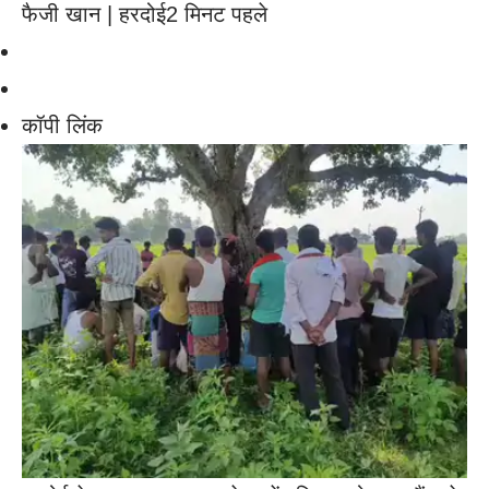
फैजी खान | हरदोई
2 मिनट पहले
कॉपी लिंक