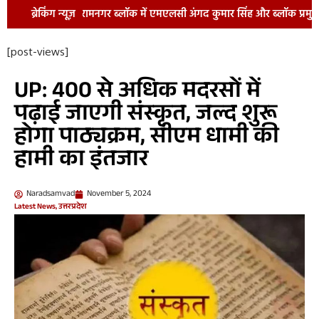
रामनगर ब्लॉक में एमएलसी अंगद कुमार सिंह और ब्लॉक प्रमुख संजय कुमार ति
ब्रेकिंग न्यूज़
[post-views]
UP: 400 से अधिक मदरसों में
पढ़ाई जाएगी संस्कृत, जल्द शुरू
होगा पाठ्यक्रम, सीएम धामी की
हामी का इंतजार
Naradsamvad
November 5, 2024
Latest News
,
उत्तरप्रदेश