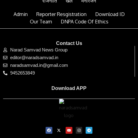
राजनीति
खेल
मनोरंजन
Admin
Reporter Resgistration
Download ID
Our Team
DNPA Code Of Ethics
Contact Us
Narad Samvad News Group
editor@naradsamvad.in
naradsamvad.in@gmail.com
9452653849
Download APP