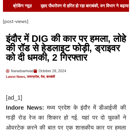
ब्रेकिंग न्यूज़
वृहद पौधरोपण से हरित हो रहा बाराबंकी, वन विभाग ने बढ़ाया
कदम
मुख्यमंत्री के संबोधन के बाद कोटवा धाम के
[post-views]
विकास को मिली रफ्तार, डीएम ने किया निरीक्षण !
इंदौर में DIG की कार पर हमला, लोहे
बाराबंकी में AISF के 90वें स्थापना वर्ष का भव्य समापन
की रॉड से हेडलाइट फोड़ी, ड्राइवर
समारोह 12–13 अगस्त !
सर्पदंश के बाद झाड़ फूंक
को दी धमकी, 2 गिरफ्तार
में गंवाई जान, नौ वर्षीय किशोरी की मौत
लखनऊ ले
Naradsamvad
October 28, 2024
जाते समय घायल युवक की मौत, रामनगर सीएचसी में तोड़ा
Latest News
,
उत्तरप्रदेश
,
देश
,
बाराबंकी
दम
खतरे के निशान से ऊपर सरयू, कटान के मुहाने
[ad_1]
पर सेल्फी का जुनून; जरा सी चूक और समा जाएंगे नदी में
Indore News:
मध्य प्रदेश के इंदौर में डीआईजी की
गाड़ी रोड रेज का शिकार हो गई. यहां पर दो युवकों ने
ओवरटेक करने की बात पर एक शासकीय कार पर हमला