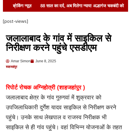
ब्रेकिंग न्यूज़
88 साल का दर्द, अब मिलेगा न्याय! अल्हागंज चकबंदी को
लेकर सपा का बड़ा हमला, आयुक्त डॉ. हृषिकेश भास्कर यशोद ने
[post-views]
दिए तुरंत कार्रवाई के आदेश!
सरकारी धन के
जलालाबाद के गांव में साइकिल से
दुरुपयोग का आरोप, कार्रवाई तक आंदोलन जारी रखने की
निरीक्षण करने पहुंचे एसडीएम
चेतावनी
बाराबंकी में सनी देओल, करण देओल और
Amar Simon
June 8, 2025
प्रीति जिंटा का भव्य स्वागत !
रोड नहीं तो वोट
शाहजहांपुर
नहीं,जनप्रतिनिधियों से खफा ग्रामीण, विधानसभा चुनाव में
रिपोर्ट रोचक अग्निहोत्री (शाहजहांपुर )
मतदान बहिष्कार की दिया चेतावनी
ड्यूटी से लौट रहे
जलालाबाद क्षेत्र के गांव गुरुगवां में शुक्रवार को
बैंक मैनेजर की सड़क हादसे में मौत
रामनगर ब्लॉक
उपजिलाधिकारी दुर्गेश यादव साइकिल से निरीक्षण करने
में एमएलसी अंगद कुमार सिंह और ब्लॉक प्रमुख संजय कुमार
पहुंचे। उनके साथ लेखपाल व राजस्व निरीक्षक भी
तिवारी बोले:किसान समृद्ध होगा तभी देश होगा मजबूत
साइकिल से ही गांव पहुंचे। वहां विभिन्न योजनाओं के तहत