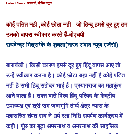
खोलती है सम्पन्नता का द्वार : नवीन कुमार पाठक !
Latest News
,
बाराबंकी
,
ब्रेकिंग न्यूज
88 साल का दर्द, अब मिलेगा न्याय! अल्हागंज चकबंदी को
कोई पतित नही ,कोई छोटा नही– जो हिन्दू हमसे दूर हुए हम
लेकर सपा का बड़ा हमला, आयुक्त डॉ. हृषिकेश भास्कर यशोद ने
उनको बापस स्वीकार करते हैं-बीएचपी
दिए तुरंत कार्रवाई के आदेश!
सरकारी धन के
राघवेन्द्र मिश्रा/के के शुक्ला(नारद संवाद न्यूज़ एजेंसी)
दुरुपयोग का आरोप, कार्रवाई तक आंदोलन जारी रखने की
चेतावनी
बाराबंकी। किसी कारण हमसे दूर हुए हिंदू वापस आए तो
उन्हें स्वीकार करना है। कोई छोटा बड़ा नहीं है कोई पतित
नहीं है सभी हिंदू सहोदर भाई हैं। प्रयागराज का महाकुंभ
आने वाला है। उक्त बातें विश्व हिंदू परिषद के केंद्रीय
उपाध्यक्ष एवं श्री राम जन्मभूमि तीर्थ क्षेत्र न्यास के
महासचिव चंपत राय ने धर्म रक्षा निधि समर्पण कार्यक्रम में
कही। पूंछ का बूढ़ा अमरनाथ व अमरनाथ की साहसिक