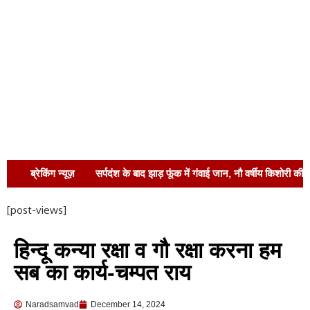
ब्रेकिंग न्यूज़
सर्पदंश के बाद झाड़ फूंक में गंवाई जान, नौ वर्षीय किशोरी की
मौत
लखनऊ ले जाते समय घायल युवक की मौत,
[post-views]
रामनगर सीएचसी में तोड़ा दम
खतरे के निशान से
हिन्दू कन्या रक्षा व गौ रक्षा करना हम
ऊपर सरयू, कटान के मुहाने पर सेल्फी का जुनून; जरा सी चूक
सब का कार्य-चम्पत राय
और समा जाएंगे नदी में
गरीब बच्चों के लिए शिक्षा
Naradsamvad
December 14, 2024