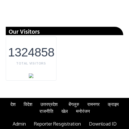
Our Visitors
1324858
TOTAL VISITORS
देश
विदेश
उत्तरप्रदेश
बेंगलुरु
रामनगर
क्राइम
राजनीति
खेल
मनोरंजन
Admin
Reporter Resgistration
Download ID