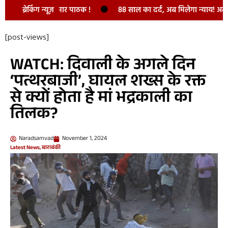
 द्वार : नवीन कुमार पाठक !
ब्रेकिंग न्यूज़
88 साल का दर्द, अब मिलेगा न्याय! अल्हागंज 
[post-views]
WATCH: दिवाली के अगले दिन
‘पत्थरबाजी’, घायल शख्स के रक्त
से क्यों होता है मां भद्रकाली का
तिलक?
Naradsamvad
November 1, 2024
Latest News
,
बाराबंकी