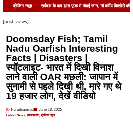
ब्रेकिंग न्यूज़
सर्पदंश के बाद झाड़ फूंक में गंवाई जान, नौ वर्षीय किशोरी की
मौत
लखनऊ ले जाते समय घायल युवक की मौत,
[post-views]
रामनगर सीएचसी में तोड़ा दम
खतरे के निशान से
Doomsday Fish; Tamil
ऊपर सरयू, कटान के मुहाने पर सेल्फी का जुनून; जरा सी चूक
Nadu Oarfish Interesting
और समा जाएंगे नदी में
गरीब बच्चों के लिए शिक्षा
Facts | Disasters |
स्पॉटलाइट- भारत में दिखी विनाश
खोलती है सम्पन्नता का द्वार : नवीन कुमार पाठक !
लाने वाली OAR मछली: जापान में
88 साल का दर्द, अब मिलेगा न्याय! अल्हागंज चकबंदी को
सुनामी से पहले दिखी थी, मारे गए थे
लेकर सपा का बड़ा हमला, आयुक्त डॉ. हृषिकेश भास्कर यशोद ने
19 हजार लोग, देखें वीडियो
दिए तुरंत कार्रवाई के आदेश!
सरकारी धन के
Naradsamvad
June 18, 2025
दुरुपयोग का आरोप, कार्रवाई तक आंदोलन जारी रखने की
Latest News
,
उत्तरप्रदेश
,
ब्रेकिंग न्यूज
चेतावनी