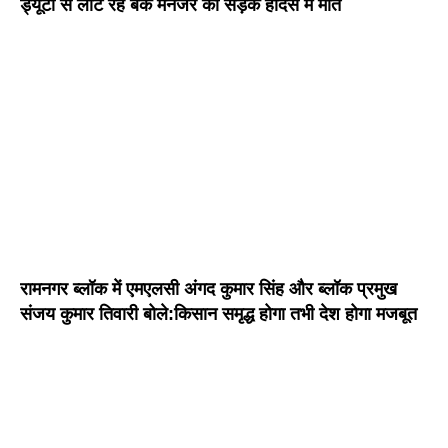
ड्यूटी से लौट रहे बैंक मैनेजर की सड़क हादसे में मौत
रामनगर ब्लॉक में एमएलसी अंगद कुमार सिंह और ब्लॉक प्रमुख
संजय कुमार तिवारी बोले:किसान समृद्ध होगा तभी देश होगा मजबूत