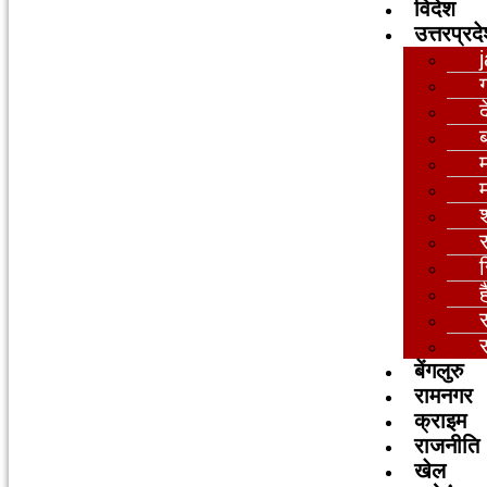
विदेश
उत्तरप्रद
द
ब
म
बेंगलुरु
रामनगर
क्राइम
राजनीति
खेल