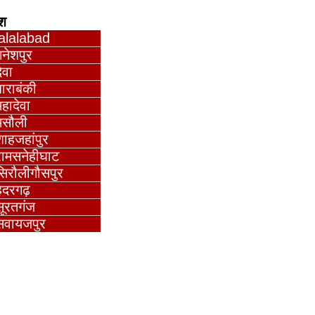
ेश
jalalabad
गनेशपुर
ेवा
ाराबंकी
हादेवा
मसौली
शाहजहांपुर
रामसनेहीघाट
सिरौलीगौसपुर
हैदरगढ़
सूरतगंज
सवायजपुर