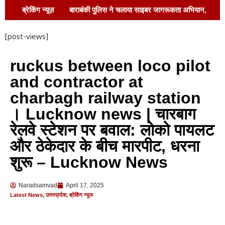
ब्रेकिंग न्यूज़
बाराबंकी पुलिस ने चलाया साइबर जागरूकता अभियान,
“डिजिटल अरेस्ट फ्रॉड” से बचने के बताए उपाय !
[post-views]
स्वच्छता पखवाड़ा के तहत शपथ ग्रहण कार्यक्रम आयोजित
ruckus between loco pilot
!
इंडक्शन 26 के साथ एसआरएमयू में नए शैक्षणिक
and contractor at
सत्र की शुरुआत !
जनपद न्यायाधीश ने पुष्प अर्पित
charbagh railway station
। Lucknow news | चारबाग
कर स्व. पं. कन्हैयालाल शुक्ल को दी श्रद्धांजलि !
रेलवे स्टेशन पर बवाल: लोको पायलट
अनधिकृत प्लॉटिंग पर प्रशासन का एक्शन !
और ठेकेदार के बीच मारपीट, धरना
रिकॉर्ड में चढ़ गईं 15 बोरी किसान को मिली सिर्फ सात,सीएम
शुरू – Lucknow News
पोर्टल पहुंची साधन सहकारी समिति की शिकायत जांच के आदेश
Naradsamvad
April 17, 2025
की मांग
Latest News
,
उत्तरप्रदेश
,
ब्रेकिंग न्यूज