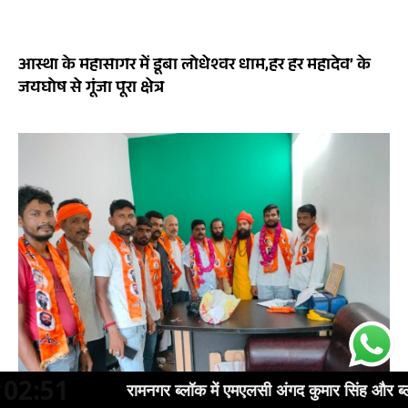
आस्था के महासागर में डूबा लोधेश्वर धाम,हर हर महादेव’ के
जयघोष से गूंजा पूरा क्षेत्र
02:51
ी अंगद कुमार सिंह और ब्लॉक प्रमुख संजय कुमार तिवारी बोले:किसान समृ