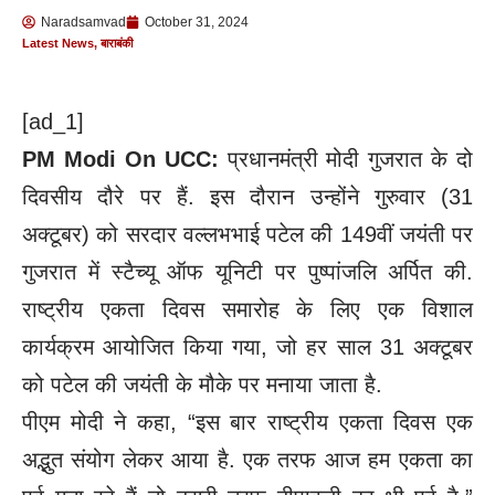
Naradsamvad
October 31, 2024
कर स्व. पं. कन्हैयालाल शुक्ल को दी श्रद्धांजलि !
Latest News
,
बाराबंकी
अनधिकृत प्लॉटिंग पर प्रशासन का एक्शन !
[ad_1]
रिकॉर्ड में चढ़ गईं 15 बोरी किसान को मिली सिर्फ सात,सीएम
PM Modi On UCC:
प्रधानमंत्री मोदी गुजरात के दो
पोर्टल पहुंची साधन सहकारी समिति की शिकायत जांच के आदेश
दिवसीय दौरे पर हैं. इस दौरान उन्होंने गुरुवार (31
की मांग
अक्टूबर) को सरदार वल्लभभाई पटेल की 149वीं जयंती पर
गुजरात में स्टैच्यू ऑफ यूनिटी पर पुष्पांजलि अर्पित की.
राष्ट्रीय एकता दिवस समारोह के लिए एक विशाल
कार्यक्रम आयोजित किया गया, जो हर साल 31 अक्टूबर
को पटेल की जयंती के मौके पर मनाया जाता है.
पीएम मोदी ने कहा, “इस बार राष्ट्रीय एकता दिवस एक
अद्भुत संयोग लेकर आया है. एक तरफ आज हम एकता का