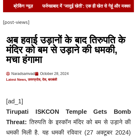
ब्रेकिंग न्यूज़
फर्रुखाबाद में ‘जादुई खेती’: एक ही खेत से गेहूं और मक्का
दोनों की बिक्री !
दिन में खेत उजाड़ रहे छुट्टा
[post-views]
मवेशी,शाम ढलते ही सड़क पर डेरा,फसल भी खतरे में,राहगीरों
अब हवाई उड़ानों के बाद तिरुपति के
की जान भी जोखिम में
पसमांदा समाज की आवाज़
मंदिर को बम से उड़ाने की धमकी,
को मजबूत करने और समान राजनीतिक भागीदारी सुनिश्चित
मचा हंगामा
करने पर जोर !
एसआरएमयू में इंडक्शन’26 का
Naradsamvad
October 28, 2024
दूसरा दिन: नवागंतुकों में भरा प्रेरणा, अनुशासन और सेवा का
Latest News
,
उत्तरप्रदेश
,
देश
,
बाराबंकी
जज़्बा !
थालखुर्द गांव में भाजपा कार्यकर्ता मनोज
[ad_1]
श्रीवास्तव द्वारा सेवा शिविर का आयोजन !
बाराबंकी
Tirupati ISKCON Temple Gets Bomb
पुलिस ने चलाया साइबर जागरूकता अभियान, “डिजिटल
Threat:
तिरुपति के इस्कॉन मंदिर को बम से उड़ाने की
अरेस्ट फ्रॉड” से बचने के बताए उपाय !
धमकी मिली है. यह धमकी रविवार (27 अक्टूबर 2024)