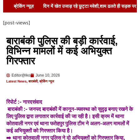
ब्रेकिंग न्यूज़
दिन में खेत उजाड़ रहे छुट्टा मवेशी,शाम ढलते ही सड़क पर
डेरा,फसल भी खतरे में,राहगीरों की जान भी जोखिम में
[post-views]
पसमांदा समाज की आवाज़ को मजबूत करने और समान
बाराबंकी पुलिस की बड़ी कार्रवाई,
राजनीतिक भागीदारी सुनिश्चित करने पर जोर !
विभिन्न मामलों में कई अभियुक्त
एसआरएमयू में इंडक्शन’26 का दूसरा दिन: नवागंतुकों में
गिरफ्तार
भरा प्रेरणा, अनुशासन और सेवा का जज़्बा !
Editor@lko
June 10, 2026
थालखुर्द गांव में भाजपा कार्यकर्ता मनोज श्रीवास्तव द्वारा
Latest News
,
बाराबंकी
,
ब्रेकिंग न्यूज
सेवा शिविर का आयोजन !
बाराबंकी पुलिस ने चलाया
रिपोर्ट :- नारदसंवाद
साइबर जागरूकता अभियान, “डिजिटल अरेस्ट फ्रॉड” से
बाराबंकी :- जनपद बाराबंकी में कानून-व्यवस्था को सुदृढ़ बनाए रखने के
लिए पुलिस द्वारा लगातार कार्रवाई की जा रही है। इसी क्रम में थाना
बचने के बताए उपाय !
स्वच्छता पखवाड़ा के तहत
कोतवाली नगर एवं थाना फतेहपुर पुलिस टीम ने अलग-अलग मामलों में
कई अभियुक्तों को गिरफ्तार किया है।
शपथ ग्रहण कार्यक्रम आयोजित !
➡️ थाना कोतवाली नगर पुलिस ने दो अभियुक्तों को गिरफ्तार किया,