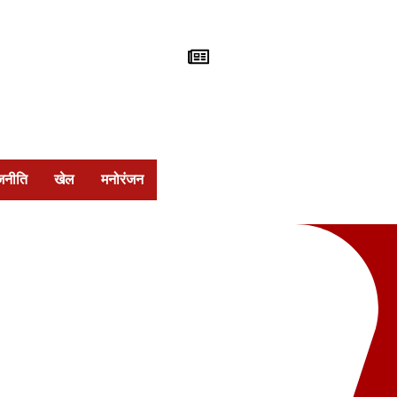
जनीति
खेल
मनोरंजन