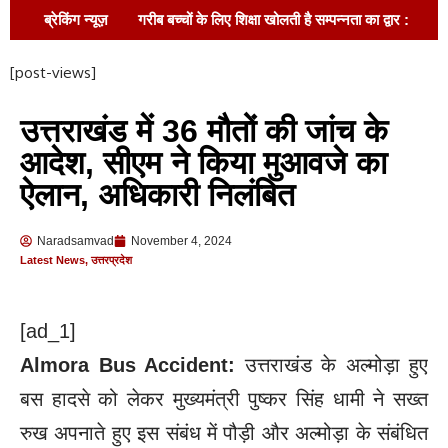
ब्रेकिंग न्यूज़
गरीब बच्चों के लिए शिक्षा खोलती है सम्पन्नता का द्वार :
नवीन कुमार पाठक !
88 साल का दर्द, अब मिलेगा
[post-views]
न्याय! अल्हागंज चकबंदी को लेकर सपा का बड़ा हमला, आयुक्त
उत्तराखंड में 36 मौतों की जांच के
डॉ. हृषिकेश भास्कर यशोद ने दिए तुरंत कार्रवाई के आदेश!
आदेश, सीएम ने किया मुआवजे का
सरकारी धन के दुरुपयोग का आरोप, कार्रवाई तक
ऐलान, अधिकारी निलंबित
आंदोलन जारी रखने की चेतावनी
बाराबंकी में सनी
Naradsamvad
November 4, 2024
देओल, करण देओल और प्रीति जिंटा का भव्य स्वागत !
Latest News
,
उत्तरप्रदेश
रोड नहीं तो वोट नहीं,जनप्रतिनिधियों से खफा ग्रामीण,
[ad_1]
विधानसभा चुनाव में मतदान बहिष्कार की दिया चेतावनी
Almora Bus Accident:
उत्तराखंड के अल्मोड़ा हुए
ड्यूटी से लौट रहे बैंक मैनेजर की सड़क हादसे में मौत
बस हादसे को लेकर मुख्यमंत्री पुष्कर सिंह धामी ने सख्त
रुख अपनाते हुए इस संबंध में पौड़ी और अल्मोड़ा के संबंधित