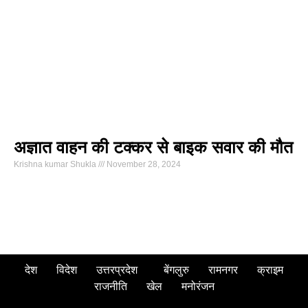
अज्ञात वाहन की टक्कर से बाइक सवार की मौत
Krishna kumar Shukla
November 28, 2024
देश
विदेश
उत्तरप्रदेश
बेंगलुरु
रामनगर
क्राइम
राजनीति
खेल
मनोरंजन