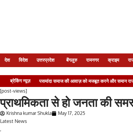
देश
विदेश
उत्तरप्रदेश
बेंगलुरु
रामनगर
क्राइम
रा
ब्रेकिंग न्यूज़
पसमांदा समाज की आवाज़ को मजबूत करने और समान राजन
[post-views]
जज़्बा !
थालखुर्द गांव में भाजपा कार्यकर्ता मनोज श
प्राथमिकता से हो जनता की समस
बताए उपाय !
स्वच्छता पखवाड़ा के तहत शपथ ग्र
Krishna kumar Shukla
May 17, 2025
Latest News
,