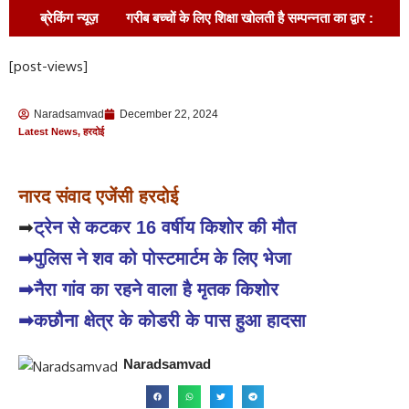
ब्रेकिंग न्यूज़
गरीब बच्चों के लिए शिक्षा खोलती है सम्पन्नता का द्वार :
नवीन कुमार पाठक !
88 साल का दर्द, अब मिलेगा
[post-views]
न्याय! अल्हागंज चकबंदी को लेकर सपा का बड़ा हमला, आयुक्त
Naradsamvad
December 22, 2024
डॉ. हृषिकेश भास्कर यशोद ने दिए तुरंत कार्रवाई के आदेश!
Latest News
,
हरदोई
सरकारी धन के दुरुपयोग का आरोप, कार्रवाई तक
नारद संवाद एजेंसी हरदोई
आंदोलन जारी रखने की चेतावनी
बाराबंकी में सनी
➡
ट्रेन से कटकर 16 वर्षीय किशोर की मौत
देओल, करण देओल और प्रीति जिंटा का भव्य स्वागत !
➡पुलिस ने शव को पोस्टमार्टम के लिए भेजा
रोड नहीं तो वोट नहीं,जनप्रतिनिधियों से खफा ग्रामीण,
➡नैरा गांव का रहने वाला है मृतक किशोर
विधानसभा चुनाव में मतदान बहिष्कार की दिया चेतावनी
➡कछौना क्षेत्र के कोडरी के पास हुआ हादसा
ड्यूटी से लौट रहे बैंक मैनेजर की सड़क हादसे में मौत
Naradsamvad