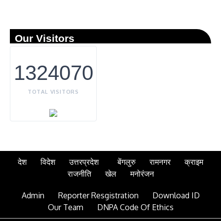
Our Visitors
1324070
TOTAL VISITORS
देश
विदेश
उत्तरप्रदेश
बेंगलुरु
रामनगर
क्राइम
राजनीति
खेल
मनोरंजन
Admin
Reporter Resgistration
Download ID
Our Team
DNPA Code Of Ethics