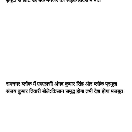
ड्यूटी से लौट रहे बैंक मैनेजर की सड़क हादसे में मौत
रामनगर ब्लॉक में एमएलसी अंगद कुमार सिंह और ब्लॉक प्रमुख
संजय कुमार तिवारी बोले:किसान समृद्ध होगा तभी देश होगा मजबूत