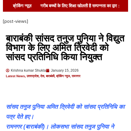
ब्रेकिंग न्यूज़
गरीब बच्चों के लिए शिक्षा खोलती है सम्पन्नता का द्वार :
नवीन कुमार पाठक !
88 साल का दर्द, अब मिलेगा
[post-views]
न्याय! अल्हागंज चकबंदी को लेकर सपा का बड़ा हमला, आयुक्त
बाराबंकी सांसद तनुज पुनिया ने विद्युत
डॉ. हृषिकेश भास्कर यशोद ने दिए तुरंत कार्रवाई के आदेश!
विभाग के लिए अमित त्रिवेदी को
सरकारी धन के दुरुपयोग का आरोप, कार्रवाई तक
सांसद प्रतिनिधि किया नियुक्त
आंदोलन जारी रखने की चेतावनी
बाराबंकी में सनी
Krishna kumar Shukla
January 15, 2026
देओल, करण देओल और प्रीति जिंटा का भव्य स्वागत !
Latest News
,
उत्तरप्रदेश
,
देश
,
बाराबंकी
,
ब्रेकिंग न्यूज
,
रामनगर
रोड नहीं तो वोट नहीं,जनप्रतिनिधियों से खफा ग्रामीण,
विधानसभा चुनाव में मतदान बहिष्कार की दिया चेतावनी
सांसद तनुज पुनिया अमित त्रिवेदी को सांसद प्रतिनिधि का
ड्यूटी से लौट रहे बैंक मैनेजर की सड़क हादसे में मौत
पत्र देते हए।
रामनगर (बाराबंकी)। लोकसभा सांसद तनुज पुनिया ने