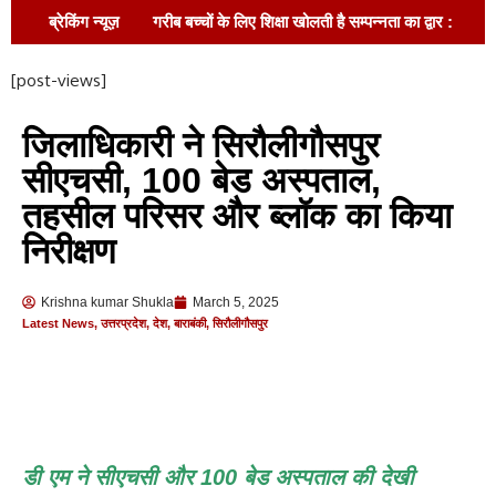
ब्रेकिंग न्यूज़
गरीब बच्चों के लिए शिक्षा खोलती है सम्पन्नता का द्वार :
नवीन कुमार पाठक !
88 साल का दर्द, अब मिलेगा
[post-views]
न्याय! अल्हागंज चकबंदी को लेकर सपा का बड़ा हमला, आयुक्त
जिलाधिकारी ने सिरौलीगौसपुर
डॉ. हृषिकेश भास्कर यशोद ने दिए तुरंत कार्रवाई के आदेश!
सीएचसी, 100 बेड अस्पताल,
सरकारी धन के दुरुपयोग का आरोप, कार्रवाई तक
तहसील परिसर और ब्लॉक का किया
निरीक्षण
आंदोलन जारी रखने की चेतावनी
बाराबंकी में सनी
देओल, करण देओल और प्रीति जिंटा का भव्य स्वागत !
Krishna kumar Shukla
March 5, 2025
Latest News
,
उत्तरप्रदेश
,
देश
,
बाराबंकी
,
सिरौलीगौसपुर
रोड नहीं तो वोट नहीं,जनप्रतिनिधियों से खफा ग्रामीण,
विधानसभा चुनाव में मतदान बहिष्कार की दिया चेतावनी
ड्यूटी से लौट रहे बैंक मैनेजर की सड़क हादसे में मौत
डी एम ने सीएचसी और 100 बेड अस्पताल की देखी