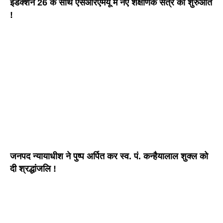
इंडक्शन 26 के साथ एसआरएमयू में नए शैक्षणिक सत्र की शुरुआत
!
जनपद न्यायाधीश ने पुष्प अर्पित कर स्व. पं. कन्हैयालाल शुक्ल को
दी श्रद्धांजलि !