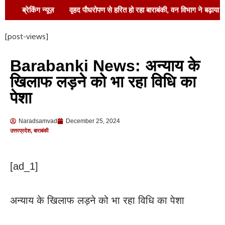
ब्रेकिंग न्यूज़
वृहद पौधरोपण से हरित हो रहा बाराबंकी, वन विभाग ने बढ़ाया
कदम
मुख्यमंत्री के संबोधन के बाद कोटवा धाम के
[post-views]
विकास को मिली रफ्तार, डीएम ने किया निरीक्षण !
Barabanki News: अन्याय के
बाराबंकी में AISF के 90वें स्थापना वर्ष का भव्य समापन
खिलाफ लड़ने को भा रहा विधि का
समारोह 12–13 अगस्त !
सर्पदंश के बाद झाड़ फूंक
पेशा
में गंवाई जान, नौ वर्षीय किशोरी की मौत
लखनऊ ले
Naradsamvad
December 25, 2024
जाते समय घायल युवक की मौत, रामनगर सीएचसी में तोड़ा
उत्तरप्रदेश
,
बाराबंकी
दम
खतरे के निशान से ऊपर सरयू, कटान के मुहाने
[ad_1]
पर सेल्फी का जुनून; जरा सी चूक और समा जाएंगे नदी में
अन्याय के खिलाफ लड़ने को भा रहा विधि का पेशा