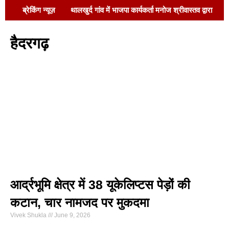
ब्रेकिंग न्यूज़
थालखुर्द गांव में भाजपा कार्यकर्ता मनोज श्रीवास्तव द्वारा
सेवा शिविर का आयोजन !
बाराबंकी पुलिस ने चलाया
हैदरगढ़
साइबर जागरूकता अभियान, “डिजिटल अरेस्ट फ्रॉड” से
बचने के बताए उपाय !
स्वच्छता पखवाड़ा के तहत
शपथ ग्रहण कार्यक्रम आयोजित !
इंडक्शन 26 के
साथ एसआरएमयू में नए शैक्षणिक सत्र की शुरुआत !
जनपद न्यायाधीश ने पुष्प अर्पित कर स्व. पं. कन्हैयालाल
शुक्ल को दी श्रद्धांजलि !
अनधिकृत प्लॉटिंग पर
प्रशासन का एक्शन !
आर्द्रभूमि क्षेत्र में 38 यूकेलिप्टस पेड़ों की
कटान, चार नामजद पर मुकदमा
Vivek Shukla
June 9, 2026